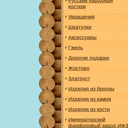
Русский народный
костюм
Украшения
Шкатулки
Аксессуары
Гжель
Дорогие подарки
Жостово
Златоуст
Изделия из бронзы
Изделия из камня
Изделия из кости
Императорский
фарфоровый завод ИФ