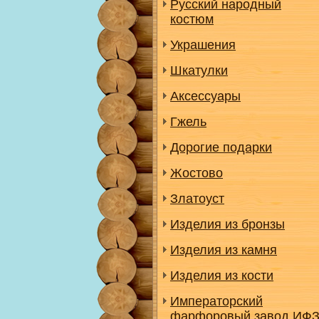
Русский народный
костюм
Украшения
Шкатулки
Аксессуары
Гжель
Дорогие подарки
Жостово
Златоуст
Изделия из бронзы
Изделия из камня
Изделия из кости
Императорский
фарфоровый завод ИФ