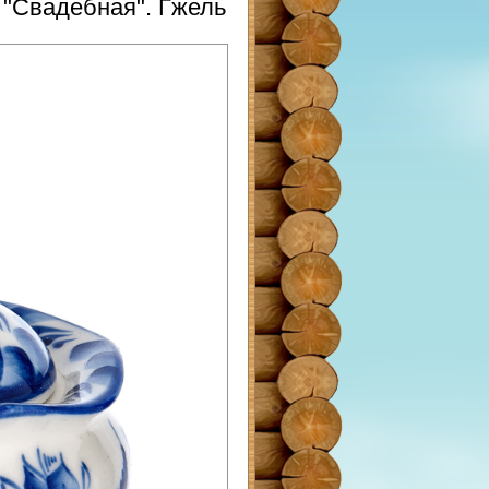
"Свадебная". Гжель