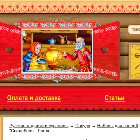
Русские подарки и сувениры
→
Посуда
→
Наборы для специй
"Свадебная". Гжель