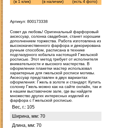
(в 1 клик)
(в наличии)
(есть 4 фото)
Артикул: 800173338
Совет да любовь! Оригинальный фарфоровый
аксессуар, солонка свадебная, станет хорошим
дополнением торжества. Работа изготовлена из
высококачественного фарфора и декорирована
ручным способом, расписана в технике
подглазурного кобальта настоящей Гжельской
росписью. Этот метод требует от исполнителя
внимательности и высокого мастерства. В
оформлении плакетки мастер использовал
характерные для гжельской росписи мотивы.
Аксессуар представлен в двух вариантах
оформления: Гжель в золоте и стандарт. Купить
солонку Гжель можно как на сайте онлайн, так и
в нашем выставочном зале, где вы найдете
множество других интересных изделий из
фарфора с Гжельской росписью.
Вес, г.: 105
Ширина, мм: 70
Длина, мм: 70