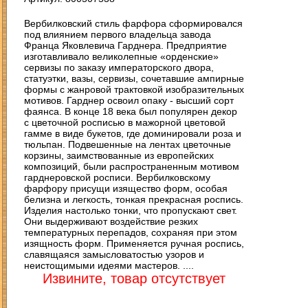
Вербилковский стиль фарфора сформировался
под влиянием первого владельца завода
Франца Яковлевича Гарднера. Предприятие
изготавливало великолепные «орденские»
сервизы по заказу императорского двора,
статуэтки, вазы, сервизы, сочетавшие ампирные
формы с жанровой трактовкой изобразительных
мотивов. Гарднер освоил опаку - высший сорт
фаянса. В конце 18 века был популярен декор
с цветочной росписью в мажорной цветовой
гамме в виде букетов, где доминировали роза и
тюльпан. Подвешенные на лентах цветочные
корзины, заимствованные из европейских
композиций, были распространенным мотивом
гарднеровской росписи. Вербилковскому
фарфору присущи изящество форм, особая
белизна и легкость, тонкая прекрасная роспись.
Изделия настолько тонки, что пропускают свет.
Они выдерживают воздействие резких
температурных перепадов, сохраняя при этом
изящность форм. Применяется ручная роспись,
славящаяся замысловатостью узоров и
неистощимыми идеями мастеров. ....
Извините, товар отсутствует