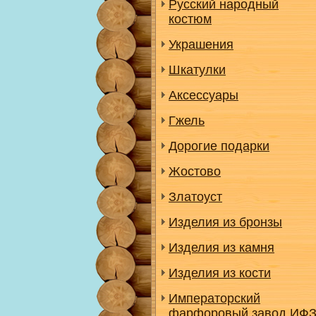
Русский народный
костюм
Украшения
Шкатулки
Аксессуары
Гжель
Дорогие подарки
Жостово
Златоуст
Изделия из бронзы
Изделия из камня
Изделия из кости
Императорский
фарфоровый завод ИФ