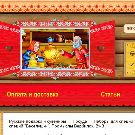
Русские подарки и сувениры
→
Посуда
→
Наборы для специй
специй "Веселушки". Промыслы Вербилок. ВФЗ