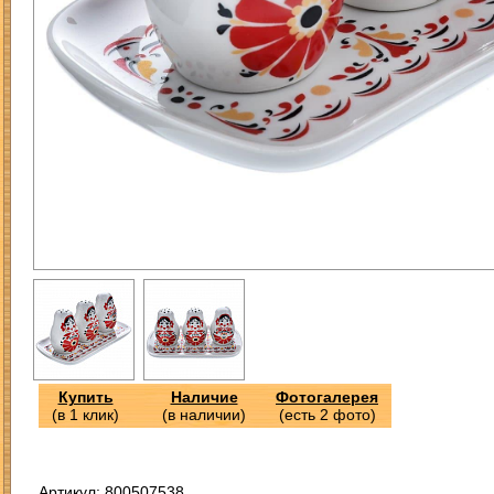
Купить
Наличие
Фотогалерея
(в 1 клик)
(в наличии)
(есть 2 фото)
Артикул: 800507538