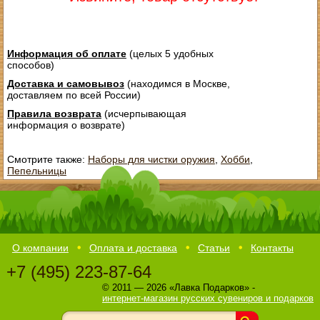
Информация об оплате
(целых 5 удобных
способов)
Доставка и самовывоз
(находимся в Москве,
доставляем по всей России)
Правила возврата
(исчерпывающая
информация о возврате)
Смотрите также:
Наборы для чистки оружия
,
Хобби
,
Пепельницы
О компании
Оплата и доставка
Статьи
Контакты
+7 (495) 223-87-64
© 2011 — 2026 «Лавка Подарков» -
интернет-магазин русских сувениров и подарков