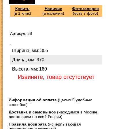
Купить
Наличие
Фотогалерея
(в 1 клик)
(в наличии)
(есть 7 фото)
Артикул: 88
.
Ширина, мм: 305
Длина, мм: 370
З
Высота, мм: 160
Извините, товар отсутствует
Информация об оплате
(целых 5 удобных
способов)
Доставка и самовывоз
(находимся в Москве,
доставляем по всей России)
Правила возврата
(исчерпывающая
информация о возврате)