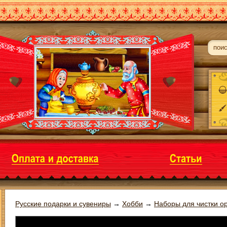
Русские подарки и сувениры
→
Хобби
→
Наборы для чистки о