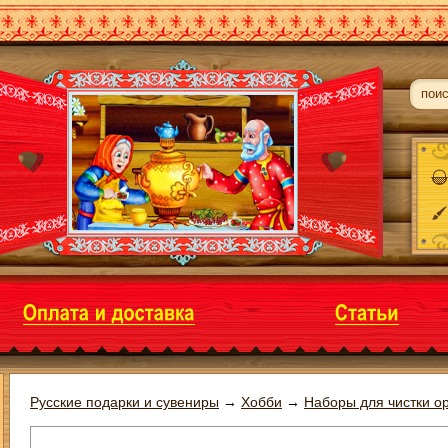
Русские подарки и сувениры
→
Хобби
→
Наборы для чистки о