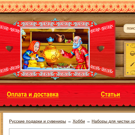
Русские подарки и сувениры
→
Хобби
→
Наборы для чистки о