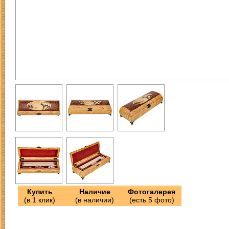
Купить
Наличие
Фотогалерея
(в 1 клик)
(в наличии)
(есть 5 фото)