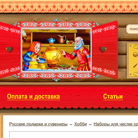
Русские подарки и сувениры
→
Хобби
→
Наборы для чистки о