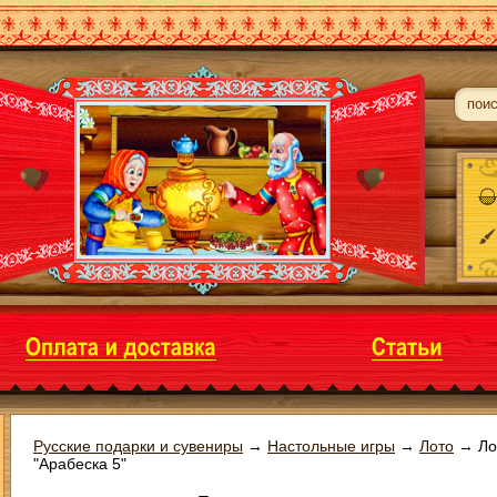
Русские подарки и сувениры
→
Настольные игры
→
Лото
→
Ло
"Арабеска 5"