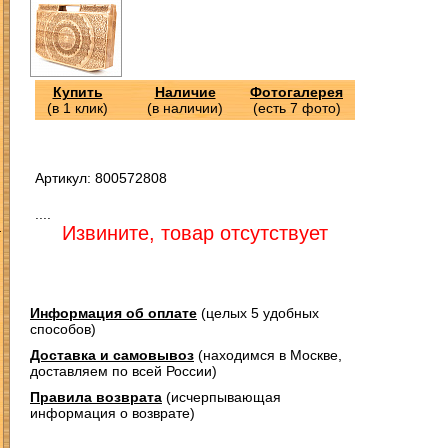
Купить
Наличие
Фотогалерея
(в 1 клик)
(в наличии)
(есть 7 фото)
Артикул: 800572808
....
З
Извините, товар отсутствует
Информация об оплате
(целых 5 удобных
способов)
Доставка и самовывоз
(находимся в Москве,
доставляем по всей России)
Правила возврата
(исчерпывающая
информация о возврате)