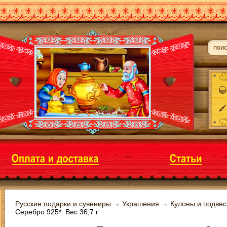
Русские подарки и сувениры
→
Украшения
→
Кулоны и подвес
Серебро 925*. Вес 36,7 г