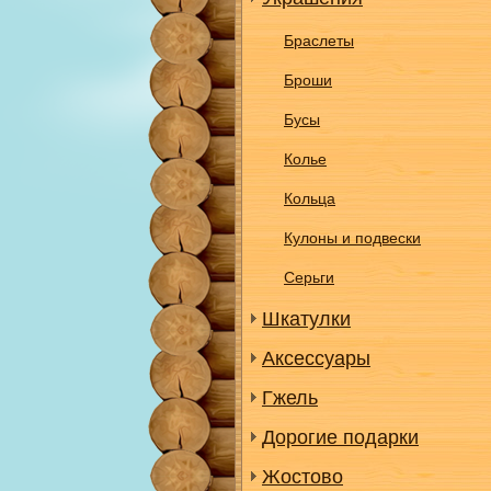
Браслеты
Броши
Бусы
Колье
Кольца
Кулоны и подвески
Серьги
Шкатулки
Аксессуары
Гжель
Дорогие подарки
Жостово