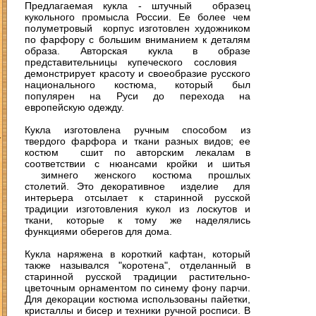
Предлагаемая кукла - штучный образец
кукольного промысла России. Ее более чем
полуметровый корпус изготовлен художником
по фарфору с большим вниманием к деталям
образа. Авторская кукла в образе
представительницы купеческого сословия
демонстрирует красоту и своеобразие русского
национального костюма, который был
популярен на Руси до перехода на
европейскую одежду.
Кукла изготовлена ручным способом из
З
твердого фарфора и ткани разных видов; ее
костюм сшит по авторским лекалам в
соответствии с нюансами кройки и шитья
зимнего женского костюма прошлых
столетий. Это декоративное изделие для
интерьера отсылает к старинной русской
традиции изготовления кукол из лоскутов и
ткани, которые к тому же наделялись
функциями оберегов для дома.
Кукла наряжена в короткий кафтан, который
также назывался "коротена", отделанный в
старинной русской традиции растительно-
цветочным орнаментом по синему фону парчи.
Для декорации костюма использованы пайетки,
кристаллы и бисер и техники ручной росписи. В