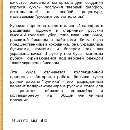
качестве основного материала для создания
корпуса кукулы послужил твердый фарфор,
изготовленный по особой рецептуре,
называемый "русским белым золотом".
Купчиха наряжена также в длинный сарафан с
расшитым подолом и старинный русский
высокий головной убор, типа кики, или кички,
расшитой бисером и пайетками. Кичка была
предшественницей кокошника, она украшалась
бусинами, камнями и бисером так, как
украшена кичка. В руке у нее бусы, манжеты
рубахи, скрывающейся под верхней одеждой
также украшены бисером.
Эта кукла отличается коллекционной
ценностью.. Авторская работа, большая кукла
ручной работы "Купчиха" - это традиционный
вариант подарка-сувенира в русском стиле для
ценителя образцов хендмейда и
коллекционеру на общий или личный
праздник.
...
Высота, мм: 600