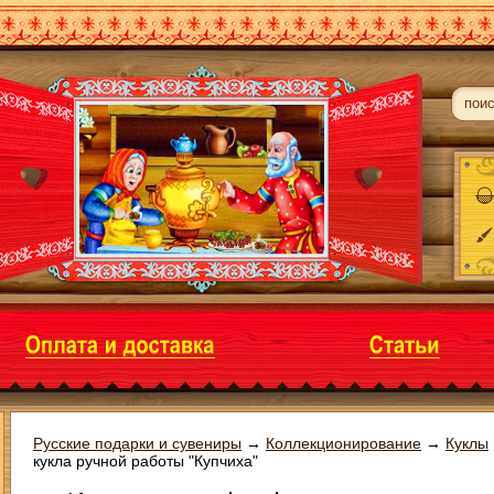
Русские подарки и сувениры
→
Коллекционирование
→
Куклы
кукла ручной работы "Купчиха"