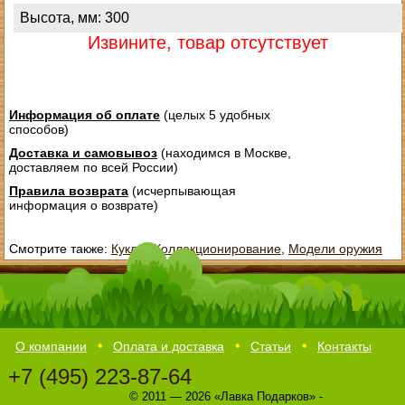
Высота, мм: 300
Извините, товар отсутствует
Информация об оплате
(целых 5 удобных
способов)
Доставка и самовывоз
(находимся в Москве,
доставляем по всей России)
Правила возврата
(исчерпывающая
информация о возврате)
Смотрите также:
Куклы
,
Коллекционирование
,
Модели оружия
О компании
Оплата и доставка
Статьи
Контакты
+7 (495) 223-87-64
© 2011 — 2026 «Лавка Подарков» -