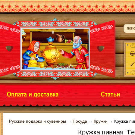
Русские подарки и сувениры
→
Посуда
→
Кружки
→
Кружка пи
Кружка пивная "Г