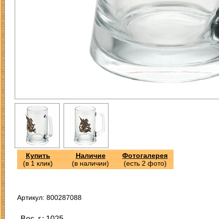
Купить
Наличие
Фотогалерея
(в 1 клик)
(в наличии)
(есть 2 фото)
Артикул: 800287088
Вес, г.: 1025