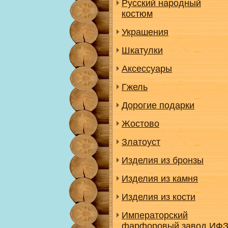
Русский народный
костюм
Украшения
Шкатулки
Аксессуары
Гжель
Дорогие подарки
Жостово
Златоуст
Изделия из бронзы
Изделия из камня
Изделия из кости
Императорский
фарфоровый завод ИФ