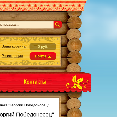
Ваша корзина
0 руб.
Регистрация
вная "Георгий Победоносец"
еоргий Победоносец"