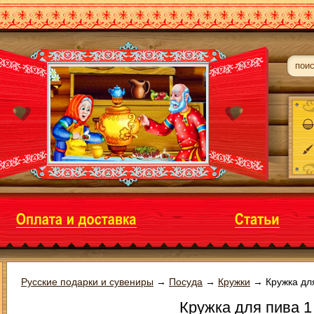
Русские подарки и сувениры
→
Посуда
→
Кружки
→
Кружка дл
Кружка для пива 1