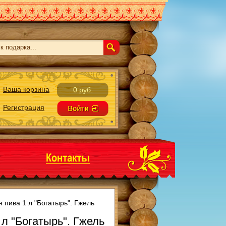
Ваша корзина
0 руб.
Регистрация
я пива 1 л "Богатырь". Гжель
 л "Богатырь". Гжель