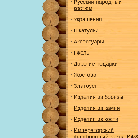
Русский народный
костюм
Украшения
Шкатулки
Аксессуары
Гжель
Дорогие подарки
Жостово
Златоуст
Изделия из бронзы
Изделия из камня
Изделия из кости
Императорский
фарфоровый завод ИФ