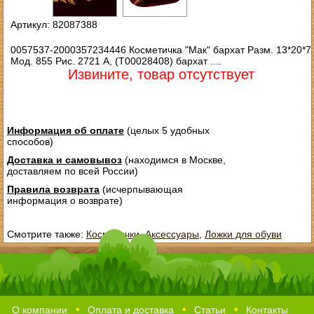
Артикул: 82087388
0057537-2000357234446 Косметичка "Мак" бархат Разм. 13*20*7
Мод. 855 Рис. 2721 А, (Т00028408) бархат ....
Извините, товар отсутствует
Информация об оплате
(целых 5 удобных
способов)
Доставка и самовывоз
(находимся в Москве,
доставляем по всей России)
Правила возврата
(исчерпывающая
информация о возврате)
Смотрите также:
Косметички
,
Аксессуары
,
Ложки для обуви
О компании
Оплата и доставка
Статьи
Контакты