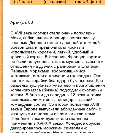
(в 1 клик)
(в наличии)
(есть 4 фото)
Артикул: 88
С XVII века кортики стали очень популярны.
Мечи, сабли, шпаги и рапиры оставались у
военных. Дворяне вместо длинной и тяжелой
боевой шпаги предпочитали носить и
использовать короткий, легкий, удобный и
красивый кортик. В Испании, Франции кортики
не были популярны, так как мужчины выясняли
отношения на дуэлях с рапирами и шпагами.
Первыми моряками, вооружившимися
кортиками, стали англичане и голландцы. Они
З
попали на корабли благодаря буканьерам. Для
разделки туш убитых животных и приготовления
копченого мяса (букана) подходили охотничьи
тесаки. В Англии до середины 18 века кортики
использовали матросы, офицеры высший
командный состав. Со второй половины XVIII
века в Европе выпускали абордажные сабли с
изогнутыми и палаши с прямыми клинками.
Подобные тесаки дузегги или скаллопы
применяли в XVI-XIX веках. Холодное оружие
декорировалось морскими символами:
якорями, кораблями, Нептуном, тритоном,