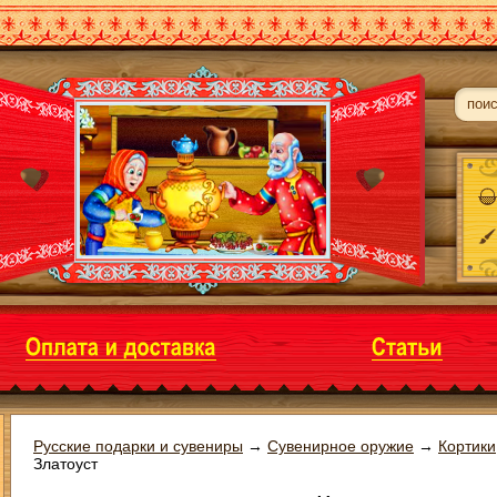
Русские подарки и сувениры
→
Сувенирное оружие
→
Кортики
Златоуст