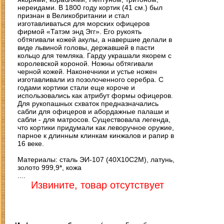
нереидами. В 1800 году кортик (41 см.) был
признан в Великобритании и стал
изготавливаться для морских офицеров
фирмой «Татэм энд Эгг». Его рукоять
обтягивали кожей акулы, а навершие делали в
виде львиной головы, державшей в пасти
кольцо для темляка. Гарду украшали якорем с
королевской короной. Ножны обтягивали
черной кожей. Наконечники и устье ножен
изготавливали из позолоченного серебра. С
годами кортики стали еще короче и
использовались как атрибут формы офицеров.
Для рукопашных схваток предназначались
сабли для офицеров и абордажные палаши и
сабли - для матросов. Существовала легенда,
что кортики придумали как леворучное оружие,
парное к длинным клинкам кинжалов и рапир в
16 веке.
Материалы: сталь ЭИ-107 (40Х10С2М), латунь,
золото 999,9*, кожа
....
Извините, товар отсутствует