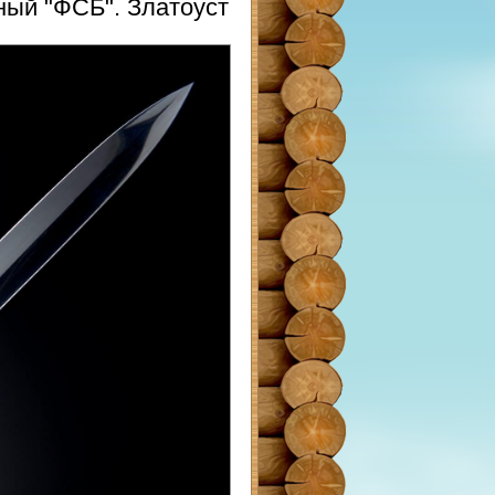
ный "ФСБ". Златоуст