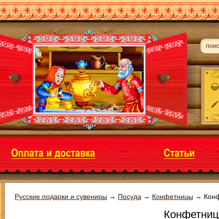
Русские подарки и сувениры
→
Посуда
→
Конфетницы
→
Конф
Конфетниц