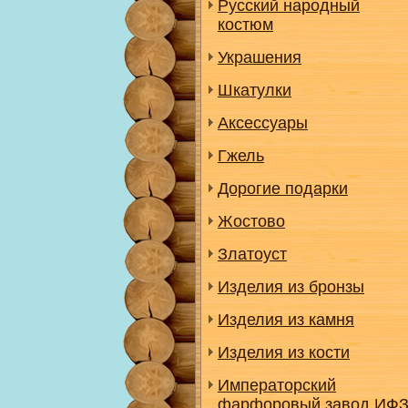
Русский народный
костюм
Украшения
Шкатулки
Аксессуары
Гжель
Дорогие подарки
Жостово
Златоуст
Изделия из бронзы
Изделия из камня
Изделия из кости
Императорский
фарфоровый завод ИФ