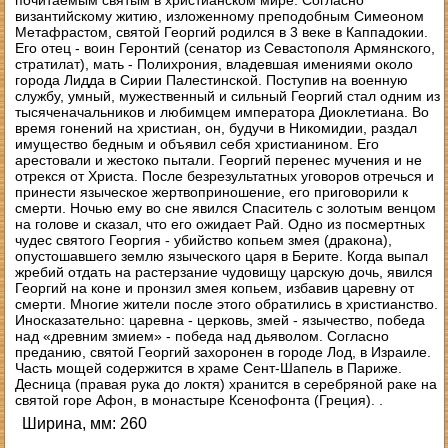
почитаемым святым в христианском мире. Согласно
византийскому житию, изложенному преподобным Симеоном
Метафрастом, святой Георгий родился в 3 веке в Каппадокии.
Его отец - воин Геронтий (сенатор из Севастополя Армянского,
стратилат), мать - Полихрония, владевшая имениями около
города Лидда в Сирии Палестинской. Поступив на военную
службу, умный, мужественный и сильный Георгий стал одним из
тысяченачальников и любимцем императора Диоклетиана. Во
время гонений на христиан, он, будучи в Никомидии, раздал
имущество бедным и объявил себя христианином. Его
арестовали и жестоко пытали. Георгий перенес мучения и не
отрекся от Христа. После безрезультатных уговоров отречься и
принести языческое жертвоприношение, его приговорили к
смерти. Ночью ему во сне явился Спаситель с золотым венцом
на голове и сказал, что его ожидает Рай. Одно из посмертных
чудес святого Георгия - убийство копьем змея (дракона),
опустошавшего землю языческого царя в Берите. Когда выпал
жребий отдать на растерзание чудовищу царскую дочь, явился
Георгий на коне и пронзил змея копьем, избавив царевну от
смерти. Многие жители после этого обратились в христианство.
Иносказательно: царевна - церковь, змей - язычество, победа
над «древним змием» - победа над дьяволом. Согласно
преданию, святой Георгий захоронен в городе Лод, в Израиле.
Часть мощей содержится в храме Сент-Шапель в Париже.
Десница (правая рука до локтя) хранится в серебряной раке на
святой горе Афон, в монастыре Ксенофонта (Греция). .
Ширина, мм: 260