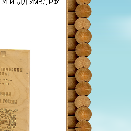
с. УГИБДД УМВД РФ"