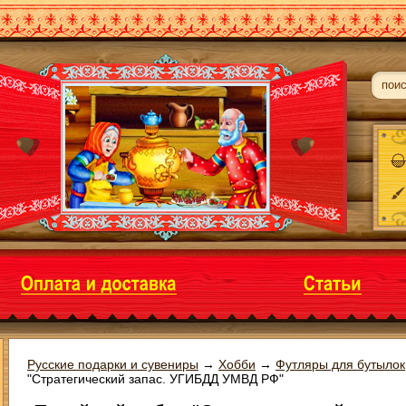
Русские подарки и сувениры
→
Хобби
→
Футляры для бутылок
"Стратегический запас. УГИБДД УМВД РФ"