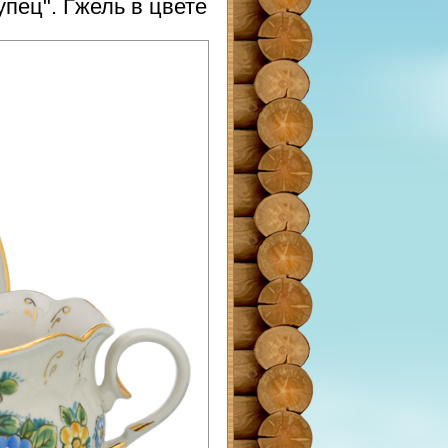
упец". Гжель в цвете