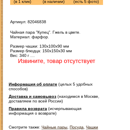
(в 1 клик)
(в наличии)
(есть 5 фото)
Артикул: 82046838
Чайная пара "Купец". Гжель в цвете.
Материал: фарфор.
Размер чашки: 130х100х90 мм
Размер блюдца: 150х150х30 мм
Вес: 340 г ....
Извините, товар отсутствует
Информация об оплате
(целых 5 удобных
способов)
Доставка и самовывоз
(находимся в Москве,
доставляем по всей России)
Правила возврата
(исчерпывающая
информация о возврате)
Смотрите также:
Чайные пары
,
Посуда
,
Чашки