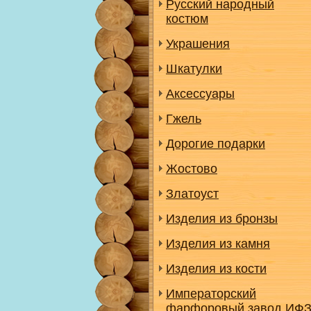
Русский народный
костюм
Украшения
Шкатулки
Аксессуары
Гжель
Дорогие подарки
Жостово
Златоуст
Изделия из бронзы
Изделия из камня
Изделия из кости
Императорский
фарфоровый завод ИФ