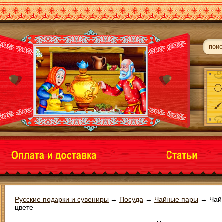
Русские подарки и сувениры
→
Посуда
→
Чайные пары
→
Чай
цвете