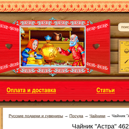
Русские подарки и сувениры
→
Посуда
→
Чайники
→
Чайник "
Чайник "Астра" 462