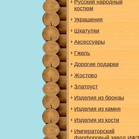
Русский народный
костюм
Украшения
Шкатулки
Аксессуары
Гжель
Дорогие подарки
Жостово
Златоуст
Изделия из бронзы
Изделия из камня
Изделия из кости
Императорский
фарфоровый завод ИФ