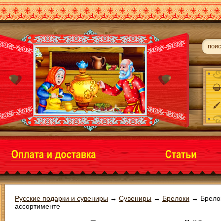
Русские подарки и сувениры
→
Сувениры
→
Брелоки
→
Брело
ассортименте