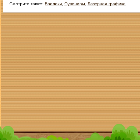
Смотрите также:
Брелоки
,
Сувениры
,
Лазерная графика