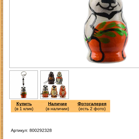
Купить
Наличие
Фотогалерея
(в 1 клик)
(в наличии)
(есть 2 фото)
Артикул: 800292328