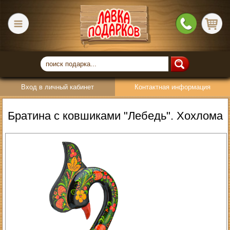
Вход в личный кабинет
Контактная информация
Братина с ковшиками "Лебедь". Хохлома