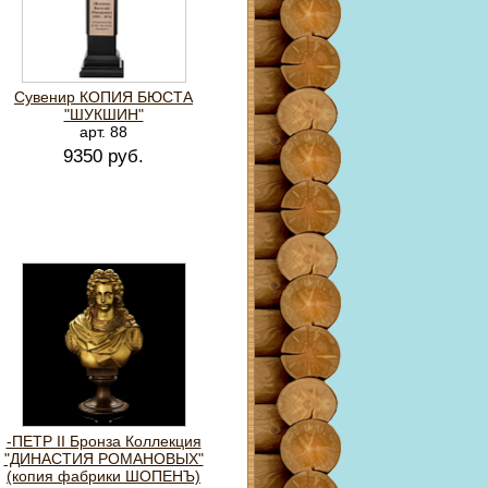
Сувенир КОПИЯ БЮСТА
"ШУКШИН"
арт. 88
9350 руб.
-ПЕТР II Бронза Коллекция
"ДИНАСТИЯ РОМАНОВЫХ"
(копия фабрики ШОПЕНЪ)