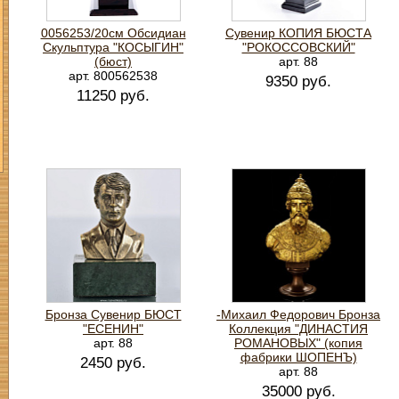
0056253/20см Обсидиан
Сувенир КОПИЯ БЮСТА
Скульптура "КОСЫГИН"
"РОКОССОВСКИЙ"
(бюст)
арт. 88
арт. 800562538
9350 руб.
11250 руб.
Бронза Сувенир БЮСТ
-Михаил Федорович Бронза
"ЕСЕНИН"
Коллекция "ДИНАСТИЯ
арт. 88
РОМАНОВЫХ" (копия
фабрики ШОПЕНЪ)
2450 руб.
арт. 88
35000 руб.