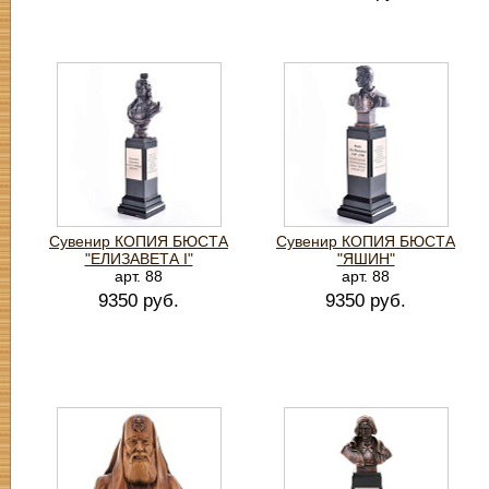
Сувенир КОПИЯ БЮСТА
Сувенир КОПИЯ БЮСТА
"ЕЛИЗАВЕТА I"
"ЯШИН"
арт. 88
арт. 88
9350 руб.
9350 руб.