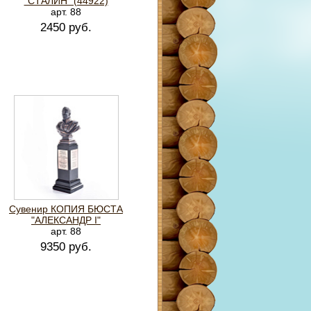
"СТАЛИН" (44922)
арт. 88
2450 руб.
Сувенир КОПИЯ БЮСТА
"АЛЕКСАНДР I"
арт. 88
9350 руб.