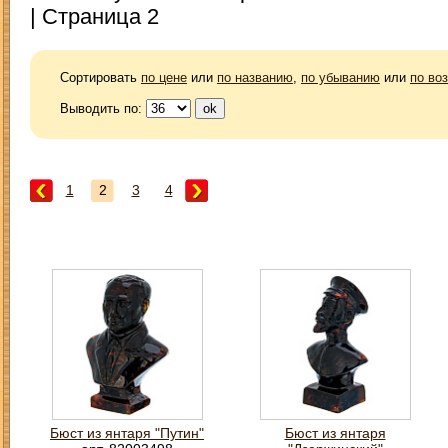
| Страница 2
Сортировать
по цене
или
по названию
,
по убыванию
или
по во
Выводить по:
1
2
3
4
Бюст из янтаря "Путин"
Бюст из янтаря