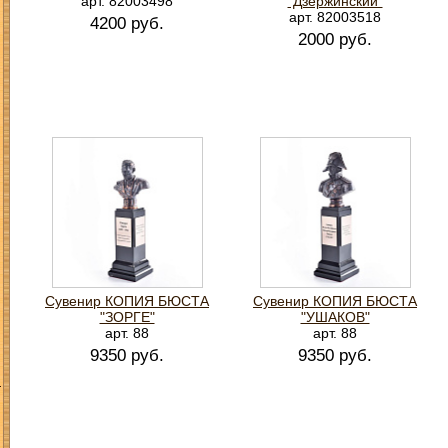
арт. 82003498
"Дзержинский"
арт. 82003518
4200 руб.
2000 руб.
Сувенир КОПИЯ БЮСТА
Сувенир КОПИЯ БЮСТА
"ЗОРГЕ"
"УШАКОВ"
арт. 88
арт. 88
9350 руб.
9350 руб.
З