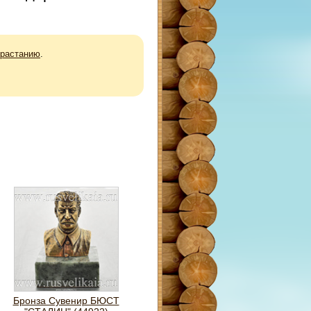
зрастанию
.
Бронза Сувенир БЮСТ